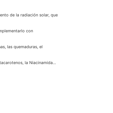
nto de la radiación solar, que
omplementarlo con
has, las quemaduras, el
 betacarotenos, la Niacinamida…